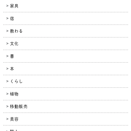
家具
宿
教わる
文化
書
本
くらし
植物
移動販売
美容