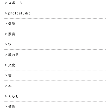
スポーツ
photostudio
健康
家具
宿
教わる
文化
書
本
くらし
植物