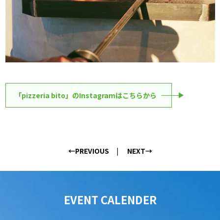
「pizzeria bito」のInstagramはこちらから
←PREVIOUS
NEXT→
EVENT CALENDER