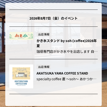
2026年8月7日（金）
のイベント
出店情報
かき氷スタンド by soh (coffee)2026年
夏
珈琲専門店がかき氷やを出店します 自家焙煎珈琲豆店スペシャリティコーヒー蒼が運営する かき氷スタンドです 赤塚山公園の「あかつかテラス」2026年 夏休み限定企画 【あかつかやま かき氷 スタンド】 2026年7月17日 […]
出店情報
AKATSUKA YAMA COFFEE STAND
specialty coffee 蒼 ～soh～ あかつかテラスでの出店予定は、月・木・金・土・日 淹れたて・挽きたて・煎りたてを大切にした移動販売珈琲を提供している蒼さん。 豆はすべて高品質のスペシャルコーヒーで、 […]