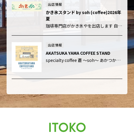
出店情報
かき氷スタンド by soh (coffee)2026年
夏
珈琲専門店がかき氷やを出店します 自家焙煎珈琲豆店スペシャリティコーヒー蒼が運営する かき氷スタンドです 赤塚山公園の「あかつかテラス」2026年 夏休み限定企画 【あかつかやま かき氷 スタンド】 2026年7月17日 […]
出店情報
AKATSUKA YAMA COFFEE STAND
specialty coffee 蒼 ～soh～ あかつかテラスでの出店予定は、月・木・金・土・日 淹れたて・挽きたて・煎りたてを大切にした移動販売珈琲を提供している蒼さん。 豆はすべて高品質のスペシャルコーヒーで、 […]