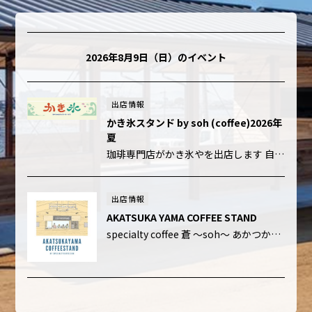
2026年8月9日（日）
のイベント
出店情報
かき氷スタンド by soh (coffee)2026年
夏
珈琲専門店がかき氷やを出店します 自家焙煎珈琲豆店スペシャリティコーヒー蒼が運営する かき氷スタンドです 赤塚山公園の「あかつかテラス」2026年 夏休み限定企画 【あかつかやま かき氷 スタンド】 2026年7月17日 […]
出店情報
AKATSUKA YAMA COFFEE STAND
specialty coffee 蒼 ～soh～ あかつかテラスでの出店予定は、月・木・金・土・日 淹れたて・挽きたて・煎りたてを大切にした移動販売珈琲を提供している蒼さん。 豆はすべて高品質のスペシャルコーヒーで、 […]