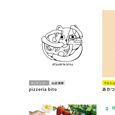
キッチンカー
出店情報
マルシ
pizzeria bito
あかつ