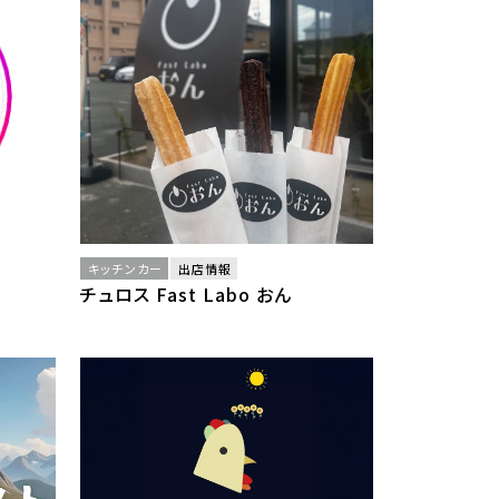
キッチンカー
出店情報
チュロス Fast Labo おん