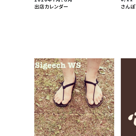
さんぽ
出店カレンダー