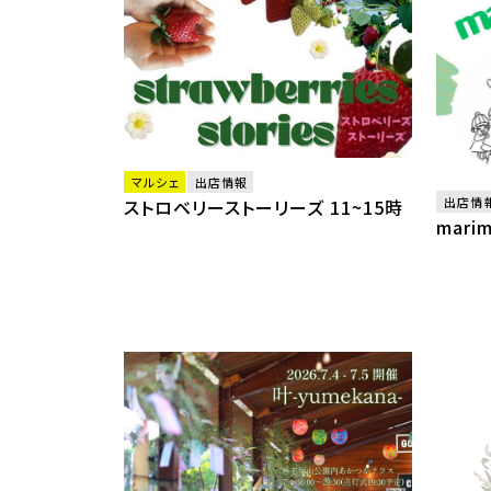
マルシェ
出店情報
出店情
ストロベリーストーリーズ 11~15時
mari