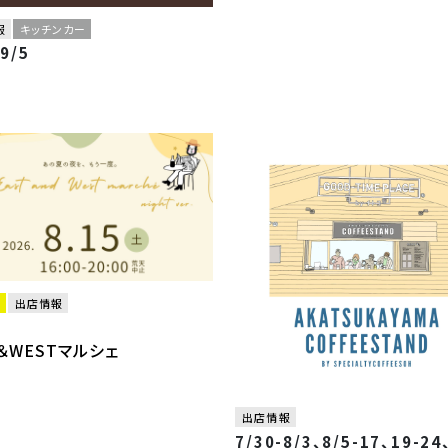
報
キッチンカー
9/5
ェ
出店情報
T＆WESTマルシェ
出店情報
7/30-8/3、8/5-17、19-24