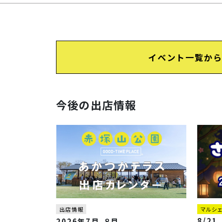
イベント一覧か
今後の出店情報
マルシ
出店情報
8/21
2026年7月、８月