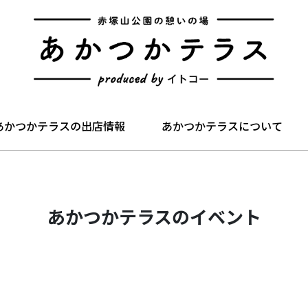
あかつかテラスの出店情報
あかつかテラスについて
あかつかテラスのイベント