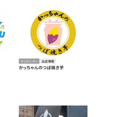
キッチンカー
出店情報
かっちゃんのつぼ焼き芋