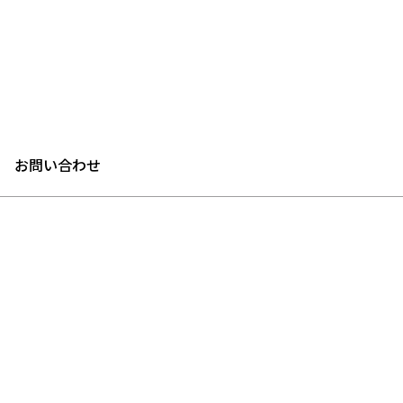
お問い合わせ