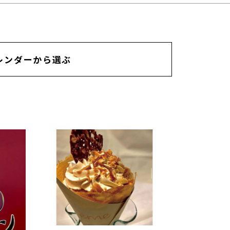
レンダーから選ぶ